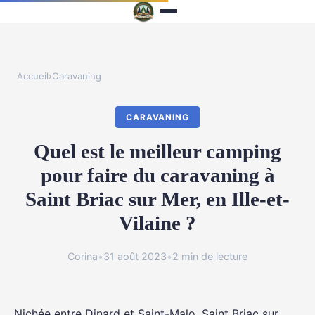
Accueil
›
Caravaning
CARAVANING
Quel est le meilleur camping
pour faire du caravaning à
Saint Briac sur Mer, en Ille-et-
Vilaine ?
Corina
•
31 août 2023
•
2 min de lecture
Nichée entre Dinard et Saint-Malo, Saint Briac sur